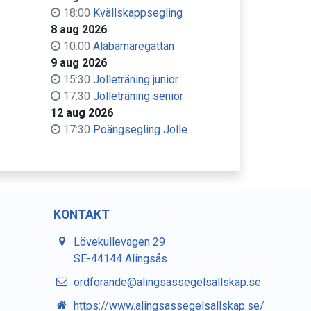
18:00
Kvällskappsegling
8 aug 2026
10:00
Alabamaregattan
9 aug 2026
15:30
Jolleträning junior
17:30
Jolleträning senior
12 aug 2026
17:30
Poängsegling Jolle
KONTAKT
Lövekullevägen 29
SE-44144 Alingsås
ordforande@alingsassegelsallskap.se
https://www.alingsassegelsallskap.se/