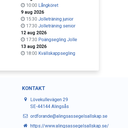
10:00
Långköret
9 aug 2026
15:30
Jolleträning junior
17:30
Jolleträning senior
12 aug 2026
17:30
Poängsegling Jolle
13 aug 2026
18:00
Kvällskappsegling
KONTAKT
Lövekullevägen 29
SE-44144 Alingsås
ordforande@alingsassegelsallskap.se
https://www.alingsassegelsallskap.se/