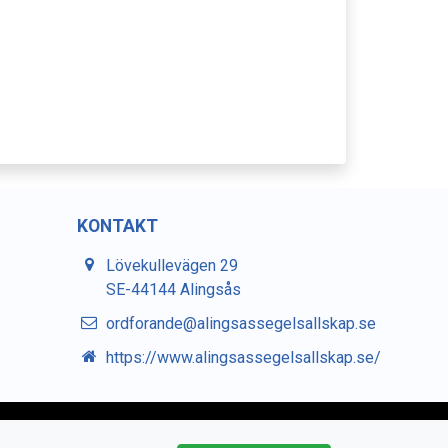
KONTAKT
Lövekullevägen 29
SE-44144 Alingsås
ordforande@alingsassegelsallskap.se
https://www.alingsassegelsallskap.se/