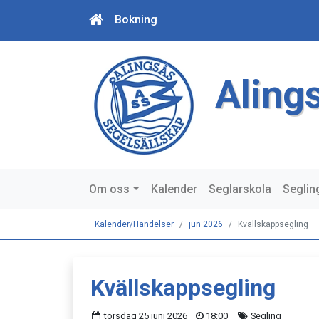
Bokning
Aling
Om oss
Kalender
Seglarskola
Seglin
Kalender/Händelser
jun 2026
Kvällskappsegling
Kvällskappsegling
torsdag 25 juni 2026
18:00
Segling