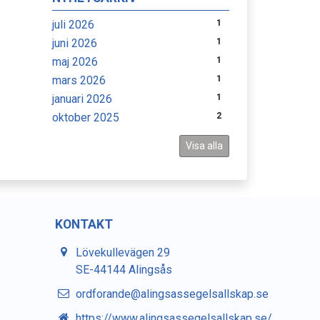
juli 2026
1
juni 2026
1
maj 2026
1
mars 2026
1
januari 2026
1
oktober 2025
2
Visa alla
KONTAKT
Lövekullevägen 29
SE-44144 Alingsås
ordforande@alingsassegelsallskap.se
https://www.alingsassegelsallskap.se/