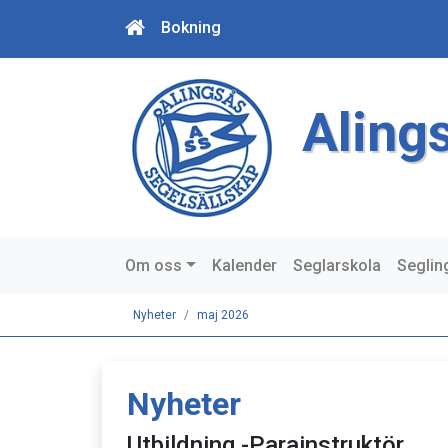
Bokning
Aling
Om oss
Kalender
Seglarskola
Seglin
Nyheter
maj 2026
Nyheter
Utbildning -Parainstruktör